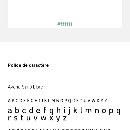
#ffffff
Police de caractère
Averia Sans Libre
A B C D E F G H I J K L M N O P Q R S T U V W X Y Z
a b c d e f g h i j k l m n o p q
r s t u v w x y z