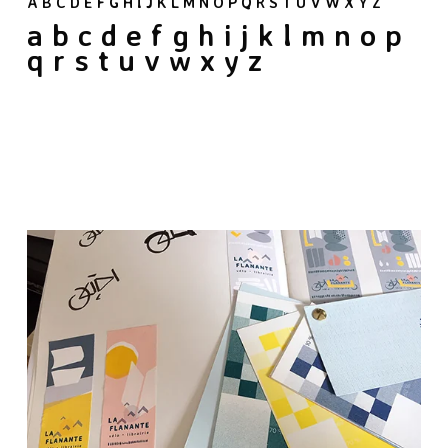
A B C D E F G H I J K L M N O P Q R S T U V W X Y Z
a b c d e f g h i j k l m n o p
q r s t u v w x y z