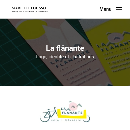
Skip
Menu
to
main
content
La flânante
Logo, identité et illustrations